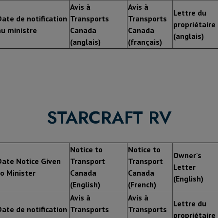
Avis à
Avis à
Lettre du
Date de notification
Transports
Transports
propriétaire
au ministre
Canada
Canada
(anglais)
(anglais)
(français)
STARCRAFT RV
Notice to
Notice to
Owner's
Date Notice Given
Transport
Transport
Letter
to Minister
Canada
Canada
(English)
(English)
(French)
Avis à
Avis à
Lettre du
Date de notification
Transports
Transports
propriétaire