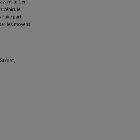
avant le 1er
n véhicule
 faire part
 par les moyens
Street,