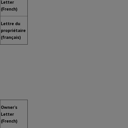
Letter
(French)
Lettre du
propriétaire
(français)
Owner's
Letter
(French)