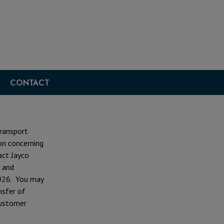
CONTACT
Transport
on concerning
act Jayco
s and
2026. You may
nsfer of
Customer