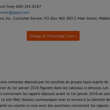
toll-free): 800-283-8267
ervice@jayco.com
yco, Inc., Customer Service, P.O. Box 460, 903 S. Main Street, Middle
Change of Ownership Form »
 avis connexes déposés par les sociétés du groupe Jayco auprès de
er du 1er janvier 2026 figurent dans les tableaux ci-dessous. Les
s concernant les rappels déposés avant le 1er janvier 2026 ne son
r ce site Web. Veuillez communiquer avec le service à la clientèle de
rriel ou courrier si vous avez des questions concernant les rappels 