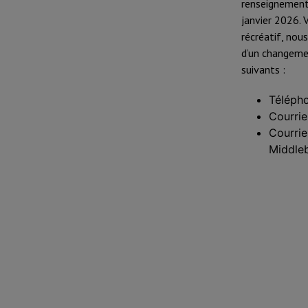
renseignement
janvier 2026. 
récréatif, nou
d’un changemen
suivants :
Télépho
Courrie
Courrie
Middle