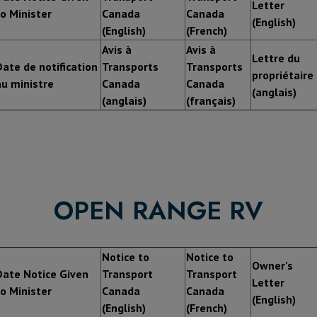
Letter
to Minister
Canada
Canada
(English)
(English)
(French)
Avis à
Avis à
Lettre du
Date de notification
Transports
Transports
propriétaire
au ministre
Canada
Canada
(anglais)
(anglais)
(français)
OPEN RANGE RV
Notice to
Notice to
Owner's
Date Notice Given
Transport
Transport
Letter
to Minister
Canada
Canada
(English)
(English)
(French)