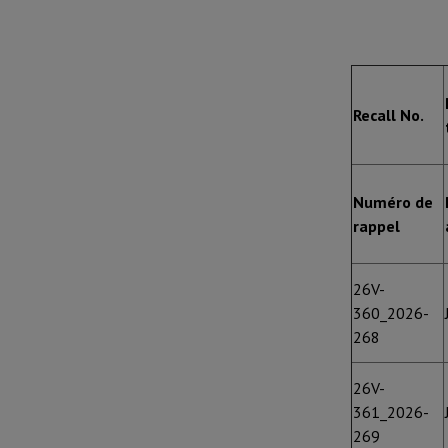
Recall No.
Numéro de
rappel
26V-
360_2026-
268
26V-
361_2026-
269