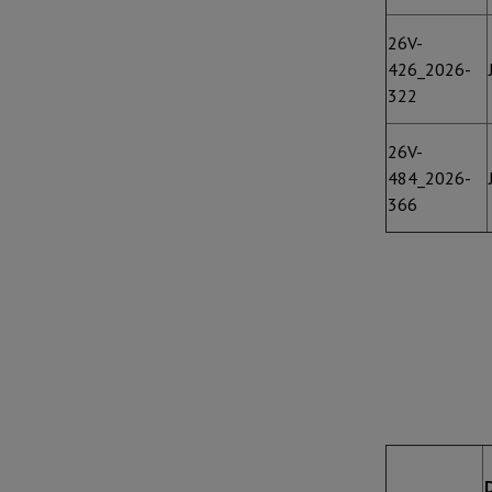
26V-
426_2026-
322
26V-
484_2026-
366