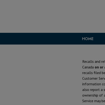
HOME
Recalls and re
Canada
on or 
recalls filed 
Customer Servi
information co
also report a 
ownership of a
Service may b