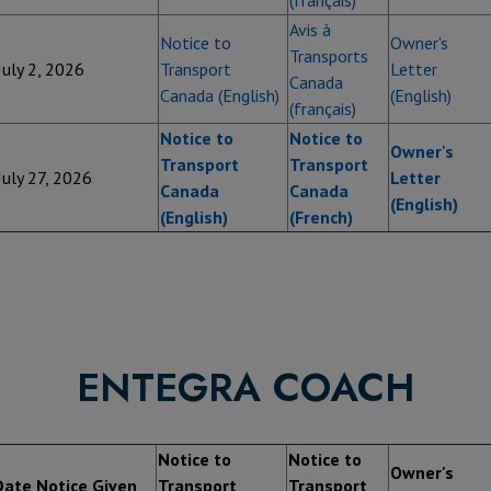
(français)
Avis à
Notice to
Owner's
Transports
July 2, 2026
Transport
Letter
Canada
Canada (English)
(English)
(français)
Notice to
Notice to
Owner's
Transport
Transport
July 27, 2026
Letter
Canada
Canada
(English)
(English)
(French)
ENTEGRA COACH
Notice to
Notice to
Owner's
Date Notice Given
Transport
Transport